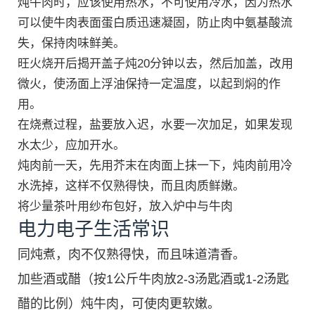
炖牛肉时，应该使用热水，不可使用冷水，因为热水
可以使牛肉表面蛋白质迅速凝固，防止肉中氨基酸流
失，保持肉味鲜美。
旺火烧开后揭开盖子炖20分钟以去，然后加盖，改用
微火，使汤面上浮油保持一定温度，以起到焖的作
用。
在烧煮过程，盐要放入迟，水要一次加足，如果发现
水太少，应加开水。
炖肉前一天，先用芥末在肉面上抹一下，炖肉前用冷
水洗掉，这样不仅熟得快，而且肉质鲜嫩。
将少量茶叶用纱布包好，放入炉中与牛肉
电力电子生活常识
同炖煮，肉不仅熟得快，而且味道清香。
加些酒或醋（按1公斤牛肉放2-3汤匙酒或1-2汤匙
醋的比例）炖牛肉，可使肉更软嫩。