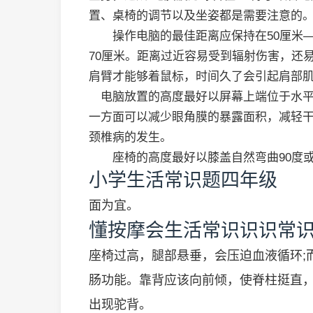
置、桌椅的调节以及坐姿都是需要注意的
操作电脑的最佳距离应保持在50厘米—
70厘米。距离过近容易受到辐射伤害，还
肩臂才能够着鼠标，时间久了会引起肩部
电脑放置的高度最好以屏幕上端位于水平视
一方面可以减少眼角膜的暴露面积，减轻干
颈椎病的发生。
座椅的高度最好以膝盖自然弯曲90度或
小学生活常识题四年级
面为宜。
懂按摩会生活常识识识常
座椅过高，腿部悬垂，会压迫血液循环;
肠功能。靠背应该向前倾，使脊柱挺直
出现驼背。