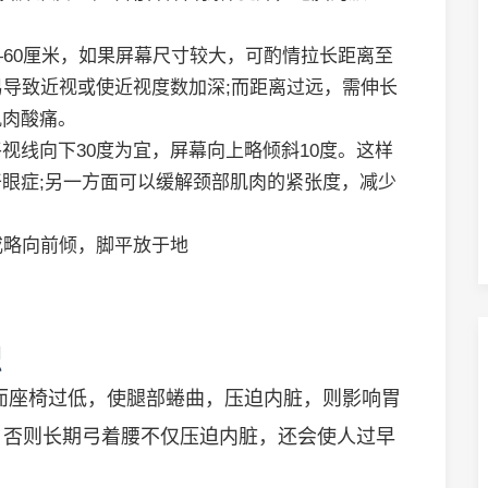
。
60厘米，如果屏幕尺寸较大，可酌情拉长距离至
易导致近视或使近视度数加深;而距离过远，需伸长
肌肉酸痛。
线向下30度为宜，屏幕向上略倾斜10度。这样
眼症;另一方面可以缓解颈部肌肉的紧张度，减少
略向前倾，脚平放于地
识
而座椅过低，使腿部蜷曲，压迫内脏，则影响胃
，否则长期弓着腰不仅压迫内脏，还会使人过早