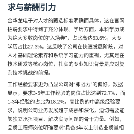
求与薪酬引力
金华龙电子对人才的甄选标准明确而具体，这在官网
招聘要求中得到了充分体现。学历方面，本科学历成
为绝大多数岗位的“入场券”，占比高达63.6%，大专
学历占比27.3%。这反映了公司在快速发展阶段，对
人才基础理论素养和系统学习能力的重视，尤其是在
技术研发等核心岗位，扎实的专业知识背景是应对复
杂技术挑战的前提。
工作经验要求更为凸显公司对“即战力”的偏好。数据
显示，要求3-5年工作经验的岗位占比达到72.7%，而
1-3年经验的占比为18.2%。高比例的中高级经验要
求，说明公司业务发展趋于成熟和深化，迫切需要能
够独立承担项目、解决实际问题的骨干力量。例如，
品质工程师岗位明确要求“具备3年以上制造业质量相