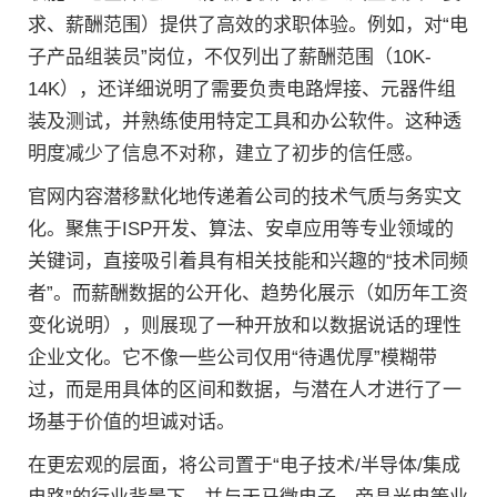
求、薪酬范围）提供了高效的求职体验。例如，对“电
子产品组装员”岗位，不仅列出了薪酬范围（10K-
14K），还详细说明了需要负责电路焊接、元器件组
装及测试，并熟练使用特定工具和办公软件。这种透
明度减少了信息不对称，建立了初步的信任感。
官网内容潜移默化地传递着公司的技术气质与务实文
化。聚焦于ISP开发、算法、安卓应用等专业领域的
关键词，直接吸引着具有相关技能和兴趣的“技术同频
者”。而薪酬数据的公开化、趋势化展示（如历年工资
变化说明），则展现了一种开放和以数据说话的理性
企业文化。它不像一些公司仅用“待遇优厚”模糊带
过，而是用具体的区间和数据，与潜在人才进行了一
场基于价值的坦诚对话。
在更宏观的层面，将公司置于“电子技术/半导体/集成