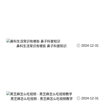
2024-12-31
鼻科生活常识有哪些 鼻子科普知识
2024-12-31
黑芝麻怎么吃视频 - 黑芝麻怎么吃视频教学