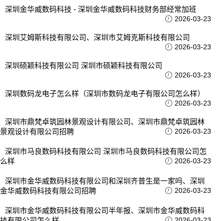
深圳金华威数码科技 - 深圳金华威数码科技财务部经常加班
2026-03-23
深圳艾姆斯科技有限公司、深圳市艾姆克斯科技有限公司
2026-03-23
深圳硕颖科技有限公司 深圳市硕颖科技有限公司
2026-03-23
深圳数码龙电子怎么样（深圳市数码龙电子有限公司怎么样）
2026-03-23
深圳市鼎梵卓筑园林景观设计有限公司、深圳市鼎梵卓筑园林
景观设计有限公司招聘
2026-03-23
深圳市马良数码科技有限公司 深圳市马良数码科技有限公司怎
么样
2026-03-23
深圳市金华威数码科技有限公司和深圳齐普生是一家吗、深圳
金华威数码科技有限公司招聘
2026-03-23
深圳市金华威数码科技有限公司半年报、深圳市金华威数码科
技有限公司怎么样
2026-03-23