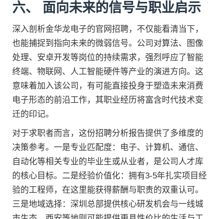
六、 面向未来的信号与职业启示
深入剖析金华龙电子的官网招聘，不仅能看清当下，
也能捕捉到指向未来的微弱信号。公司对算法、图像
处理、安卓开发等岗位的持续需求，强烈呼应了智能
终端、物联网、人工智能硬件等产业的演进方向。这
意味着加入该公司，有可能直接投身于塑造未来消费
电子形态的前沿工作，其职业经历将富含时代技术变
迁的印记。
对于求职者而言，这份招聘分析报告提供了多维度的
决策参考。一是专业匹配度：电子、计算机、通信、
自动化等相关专业的毕业生或从业者，是公司人才库
的核心目标。二是经验价值化：拥有3-5年扎实项目经
验的工程师，在这里能获得薪酬与职责的双重认可。
三是地域选择：深圳总部提供核心研发机会与一线城
市生态，西安等地则可能提供更具性价比的生活与工