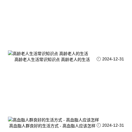
2024-12-31
高龄老人生活常识知识点 高龄老人的生活
2024-12-31
高血脂人群良好的生活方式 - 高血脂人应该怎样