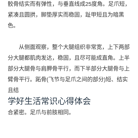
骹骨结实而有弹性，与垂直线成25度角。足爪短，
紧凑且圆拱，脚垫厚实而稳固，趾甲短且为暗黑
色。
从侧面观察，整个大腿组织非常宽，上下两部
分大腿都肌肉发达，稳固，且尽可能成直角。上半
部分大腿骨与肩胛骨平行，而下半部分大腿骨与上
臂骨平行。跖骨(飞节与足爪之间的部分)短、结实
且结
学好生活常识心得体会
合紧密。足爪与前肢相同。