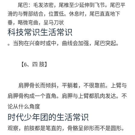
尾巴：毛发浓密，尾椎至少延伸到飞节。尾巴平
滑的与臀部结合，位置低。休息时，尾巴直直地下
垂，略微弯曲，呈马刀状
科技常识生活常识
。当狗在兴奋时或中，曲线会加强，尾巴突起。
【6、四 肢】
肩胛骨长而倾斜，平躺着，不很靠前。上臂与
肩胛骨构成一个直角。肩胛与上臂都肌肉发达。不
论从什么角度
时代少年团的生活常识
观察，前肢都是笔直的，骨骼呈卵形而不是圆形。