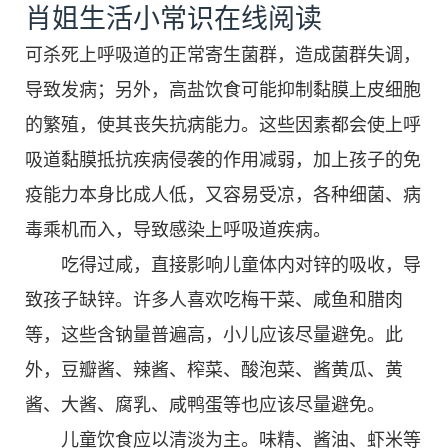
肖姐生活小常识在线阅读
可杀死上呼吸道的正常寄生菌群，造成菌群失调，
导致发病；另外，高盐饮食可能抑制黏膜上皮细胞
的繁殖，使其丧失抗病能力。这些因素都会使上呼
吸道黏膜抵抗疾病侵袭的作用减弱，加上孩子的免
疫能力本身比成人低，又容易受凉，各种细菌、病
毒乘机而入，导致感染上呼吸道疾病。
吃得过咸，直接影响儿童体内对锌的吸收，导
致孩子缺锌。许多人喜欢吃梅干菜、咸鱼和腊肉
等，这些含钠量普遍高，小儿应该尽量避免。此
外，豆瓣酱、辣酱、榨菜、酸泡菜、酱黄瓜、黄
酱、大酱、腐乳、咸鸭蛋等也应该尽量避免。
儿童饮食应以清淡为主。味精、酱油、虾米等