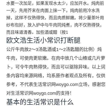
水要一次加足，如果发现水太少，应加开水。炖肉前
一天，先用芥末在肉面上抹一下，炖肉前用冷水洗
掉，这样不仅熟得快，而且肉质鲜嫩。将少量茶叶用
纱布包好，放入炉中与牛肉同炖煮，肉不仅熟得快，
而且味道清香。加些酒或醋（按1
欧文浩生活小常识打断腿
公斤牛肉放2～3汤匙酒或1～2汤匙醋的比例）炖
牛肉，可使肉更软嫩。在肉中放几个山楂或几片萝
卜，可令牛肉熟得快，而且可以驱除异味。以上词
条内容均来源网络，均系原作者观点及所有，仅供
参考，不代表生活常识网woygo.com立场，感谢您
对生活常识网woygo.com的支持！
基本的生活常识是什么