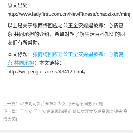
原文出处：
http://www.ladyfirst.com.cn/NewFitness/chaozixun/ming
以上是关于张雨绮回应老公王全安嫖娼被抓：心情复
杂 共同承担的介绍，希望对想了解生活百科知识的朋
友们有所帮助。
本文标题：
张雨绮回应老公王全安嫖娼被抓：心情复
杂 共同承担
；本文链接：
http://weipeng.cc/nxss/43412.html。
上一篇：
47岁妮可新片全裸如少女 每天睡不同男人(图)
下一篇：
王全安-王全安嫖娼现场曝光 疑似卖淫女及嫖资现身镜头[高
清大图]