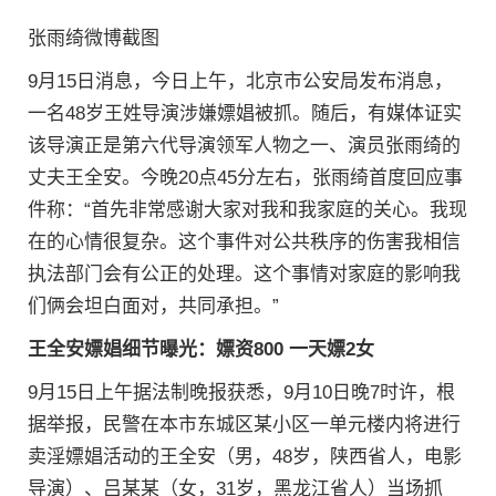
张雨绮微博截图
9月15日消息，今日上午，北京市公安局发布消息，
一名48岁王姓导演涉嫌嫖娼被抓。随后，有媒体证实
该导演正是第六代导演领军人物之一、演员张雨绮的
丈夫王全安。今晚20点45分左右，张雨绮首度回应事
件称：“首先非常感谢大家对我和我家庭的关心。我现
在的心情很复杂。这个事件对公共秩序的伤害我相信
执法部门会有公正的处理。这个事情对家庭的影响我
们俩会坦白面对，共同承担。”
王全安嫖娼细节曝光：嫖资800 一天嫖2女
9月15日上午据法制晚报获悉，9月10日晚7时许，根
据举报，民警在本市东城区某小区一单元楼内将进行
卖淫嫖娼活动的王全安（男，48岁，陕西省人，电影
导演）、吕某某（女，31岁，黑龙江省人）当场抓