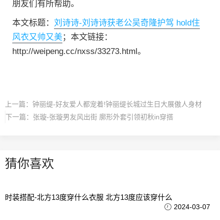
朋友们有所帮助。
本文标题：
刘诗诗-刘诗诗获老公吴奇隆护驾 hold住
风衣又帅又美
；本文链接：
http://weipeng.cc/nxss/33273.html。
上一篇：
钟丽缇-好友爱人都宠着!钟丽缇长城过生日大展傲人身材
下一篇：
张璇-张璇男友风出街 廓形外套引领初秋in穿搭
猜你喜欢
时装搭配-北方13度穿什么衣服 北方13度应该穿什么
2024-03-07