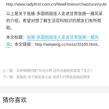
http://www.ladyfirst.com.cn/NewFitness/chaozixun/yule
以上是关于张掖-多国俏丽佳人走进甘肃张掖一展风采
的介绍，希望对想了解生活百科知识的朋友们有所帮
助。
本文标题：
张掖-多国俏丽佳人走进甘肃张掖一展风
采
；本文链接：http://weipeng.cc/nxss/33165.html。
上一篇：
马伊琍晒时隔7年对比照 这件衣服她到底穿了多久？
下一篇：
孤独症-张子枫投身公益 身体力行帮助孤独症群体
猜你喜欢