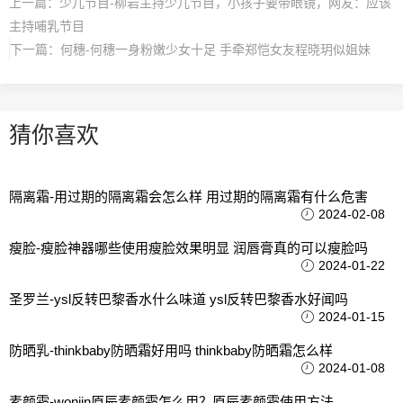
上一篇：
少儿节目-柳岩主持少儿节目，小孩子要带眼镜，网友：应该
主持哺乳节目
下一篇：
何穗-何穗一身粉嫩少女十足 手牵郑恺女友程晓玥似姐妹
猜你喜欢
隔离霜-用过期的隔离霜会怎么样 用过期的隔离霜有什么危害
2024-02-08
瘦脸-瘦脸神器哪些使用瘦脸效果明显 润唇膏真的可以瘦脸吗
2024-01-22
圣罗兰-ysl反转巴黎香水什么味道 ysl反转巴黎香水好闻吗
2024-01-15
防晒乳-thinkbaby防晒霜好用吗 thinkbaby防晒霜怎么样
2024-01-08
素颜霜-wonjin原辰素颜霜怎么用？原辰素颜霜使用方法