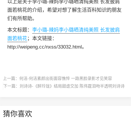
以上是关于李小璐-辣妈李小璐晒清纯美照 长发披肩
面若桃花的介绍，希望对想了解生活百科知识的朋友
们有所帮助。
本文标题：
李小璐-辣妈李小璐晒清纯美照 长发披肩
面若桃花
；本文链接：
http://weipeng.cc/nxss/33032.html。
上一篇：
何洁-何洁素颜出街面容憔悴 一路黑脸录影才见笑容
下一篇：
刘诗诗-《醉玲珑》结局甜虐交加 陈伟霆泪吻半透明刘诗诗
猜你喜欢