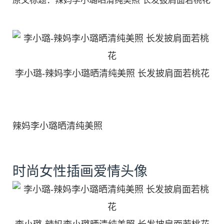
原文标题：辣妈李小璐晒清纯美照 长发披肩面若桃花
李小璐-辣妈李小璐晒清纯美照 长发披肩面若桃花
辣妈李小璐晒清纯美照
时尚女性插画爱情头像