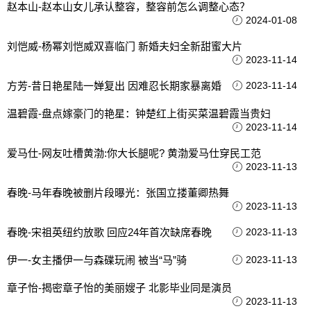
赵本山-赵本山女儿承认整容，整容前怎么调整心态？
2024-01-08
刘恺威-杨幂刘恺威双喜临门 新婚夫妇全新甜蜜大片
2023-11-14
方芳-昔日艳星陆一婵复出 因难忍长期家暴离婚
2023-11-14
温碧霞-盘点嫁豪门的艳星：钟楚红上街买菜温碧霞当贵妇
2023-11-14
爱马仕-网友吐槽黄渤:你大长腿呢? 黄渤爱马仕穿民工范
2023-11-13
春晚-马年春晚被删片段曝光：张国立搂董卿热舞
2023-11-13
春晚-宋祖英纽约放歌 回应24年首次缺席春晚
2023-11-13
伊一-女主播伊一与森碟玩闹 被当“马”骑
2023-11-13
章子怡-揭密章子怡的美丽嫂子 北影毕业同是演员
2023-11-13