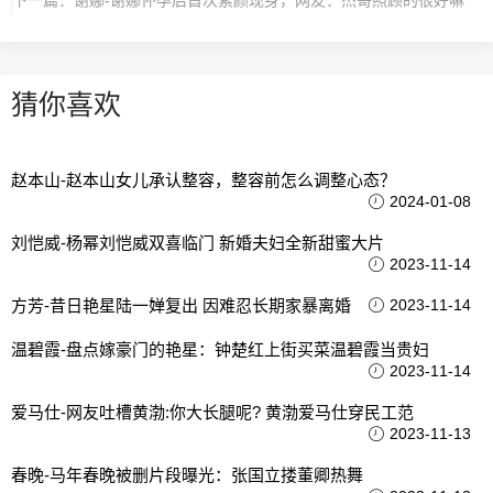
下一篇：
谢娜-谢娜怀孕后首次素颜现身，网友：杰哥照顾的很好嘛
猜你喜欢
赵本山-赵本山女儿承认整容，整容前怎么调整心态？
2024-01-08
刘恺威-杨幂刘恺威双喜临门 新婚夫妇全新甜蜜大片
2023-11-14
方芳-昔日艳星陆一婵复出 因难忍长期家暴离婚
2023-11-14
温碧霞-盘点嫁豪门的艳星：钟楚红上街买菜温碧霞当贵妇
2023-11-14
爱马仕-网友吐槽黄渤:你大长腿呢? 黄渤爱马仕穿民工范
2023-11-13
春晚-马年春晚被删片段曝光：张国立搂董卿热舞