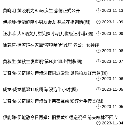
黄晓明-黄晓明为Baby庆生 恋情正式公开
2023-11-13
伊能静-伊能静陪小男友会友 翘兰花指调情(图)
2023-11-09
汪小菲-大S晒女儿甜笑照 小玥儿像极汪小菲(图)
2023-11-09
徐若瑄-徐若瑄在家靠“哼哼哈哈”减压 老公：女神经
2023-11-08
黄秋生-黄秋生发声明“第N次”退出微博(图)
2023-11-07
吴奇隆-吴奇隆刘诗诗深夜同返爱巢 见偷拍友好示意(图)
2023-11-06
成龙-成龙低温11度跳海 浸泡半小时(图)
2023-11-05
吴奇隆-吴奇隆刘诗诗台下亲密互动 粉碎分手传言(图)
2023-11-05
伊能静-伊能静今日再婚：旧爱黄维德送祝福 前夫哈林不回应
2023-11-04