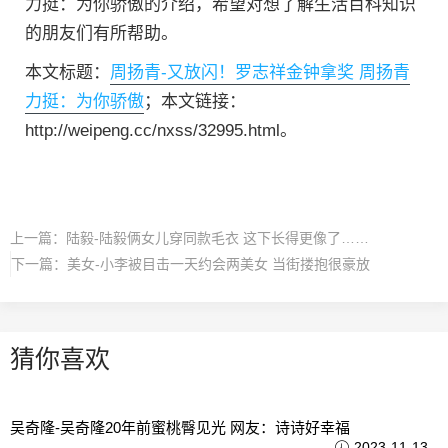
力挺：为你骄傲的介绍，希望对想了解生活百科知识
的朋友们有所帮助。
本文标题：
周扬青-又放闪！罗志祥金钟拿奖 周扬青
力挺：为你骄傲
；本文链接：
http://weipeng.cc/nxss/32995.html。
上一篇：
陆毅-陆毅俩女儿穿同款毛衣 这下长得更像了……
下一篇：
美女-小李被目击一天约会两美女 当街搂抱很豪放
猜你喜欢
吴奇隆-吴奇隆20年前蜜桃臀见光 网友：诗诗好幸福
2023-11-13