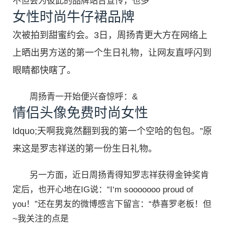
不但会为彼此的品牌站台宣传，也多
女性时尚牛仔裙品牌
次被拍到甜蜜约会。3日，周扬青更大方在网络上
上晒出男方送的第一个生日礼物，让网友直呼闪到
眼睛都快瞎了。
周扬青一开始便兴奋惊呼：&
情侣头像免费时尚女性
ldquo;天啊我竟然翻到我的第一个空哈的包包。”原
来这是罗志祥送的第一份生日礼物。
另一方面，近日周扬青得知罗志祥获得金钟奖肯
定后，也开心地在IG说：“I‘m sooooooo proud of
you！”还在男友的微博感言下留言：“恭喜罗老板！但
~我关注的点是